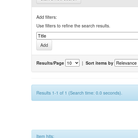
Add filters:
Use filters to refine the search results.
Results/Page
|
Sort items by
Results 1-1 of 1 (Search time: 0.0 seconds).
Item hits: