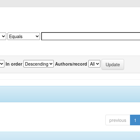
In order
Authors/record
previous
1