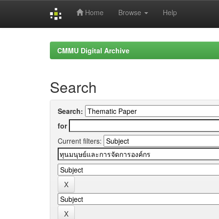
Home
Browse
Help
Skip
navigation
CMMU Digital Archive
Search
Search:
for
Current filters: