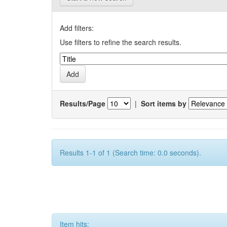
Add filters:
Use filters to refine the search results.
Results/Page
|
Sort items by
Results 1-1 of 1 (Search time: 0.0 seconds).
Item hits: