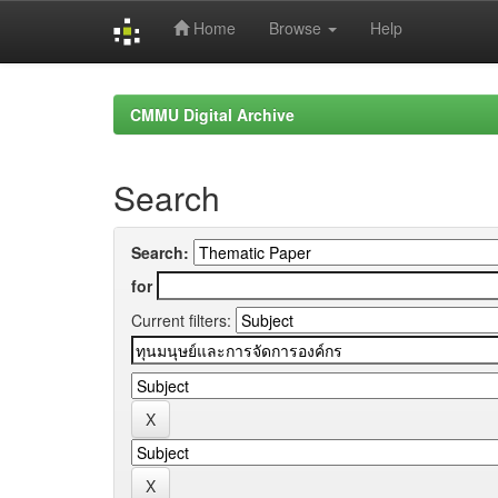
Home
Browse
Help
Skip
navigation
CMMU Digital Archive
Search
Search:
for
Current filters: