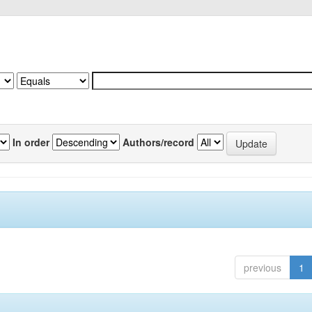
In order
Authors/record
previous
1