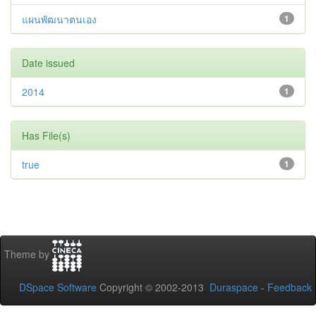
แผนพัฒนาตนเอง
1
Date issued
2014
1
Has File(s)
true
1
Theme by
DSpace Software
Copyright © 2002-2013
Duraspace
-
Feedback