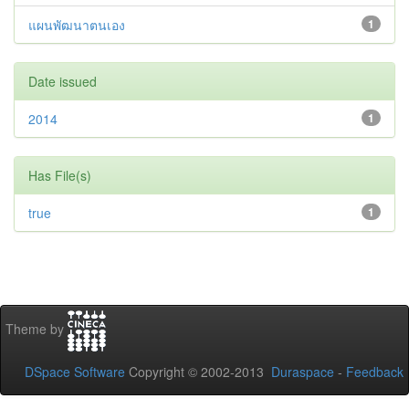
แผนพัฒนาตนเอง
1
Date issued
2014
1
Has File(s)
true
1
Theme by
DSpace Software
Copyright © 2002-2013
Duraspace
-
Feedback