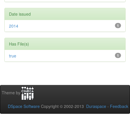
Date issued
2014
1
Has File(s)
true
1
Theme by
DSpace Software
Copyright © 2002-2013
Duraspace
-
Feedback