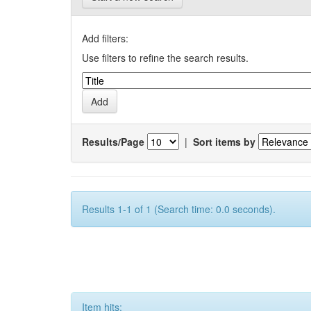
Add filters:
Use filters to refine the search results.
Results/Page
|
Sort items by
Results 1-1 of 1 (Search time: 0.0 seconds).
Item hits: