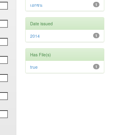
เอกชน
1
Date issued
2014
1
Has File(s)
true
1