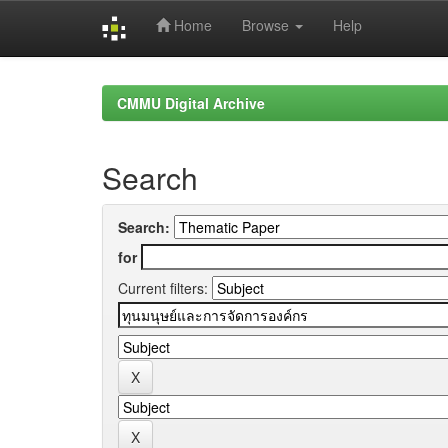
Home
Browse
Help
Skip
navigation
CMMU Digital Archive
Search
Search:
for
Current filters: