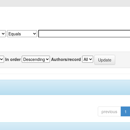
In order
Authors/record
previous
1