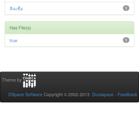
สินเชื่อ
1
Has File(s)
true
1
Theme by
DSpace Software
Copyright © 2002-2013
Duraspace
-
Feedback