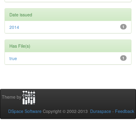
Date issued
2014
1
Has File(s)
true
1
Theme by
DSpace Software
Copyright © 2002-2013
Duraspace
-
Feedback