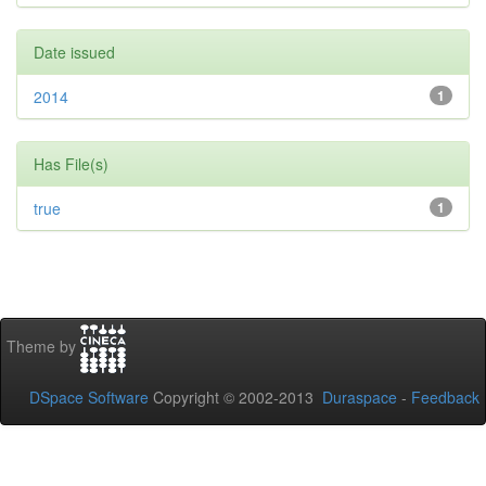
Date issued
2014
1
Has File(s)
true
1
Theme by
DSpace Software
Copyright © 2002-2013
Duraspace
-
Feedback