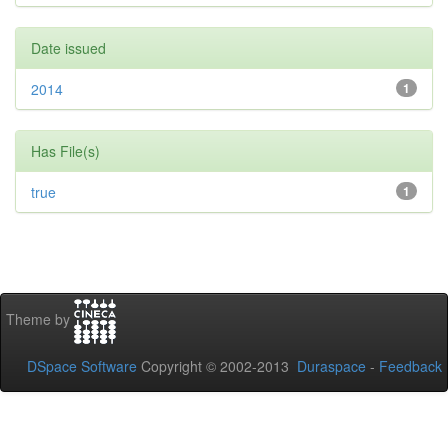
Date issued
2014
1
Has File(s)
true
1
Theme by
DSpace Software
Copyright © 2002-2013
Duraspace
-
Feedback