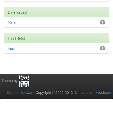
Date issued
2014
1
Has File(s)
true
1
Theme by
DSpace Software
Copyright © 2002-2013
Duraspace
-
Feedback