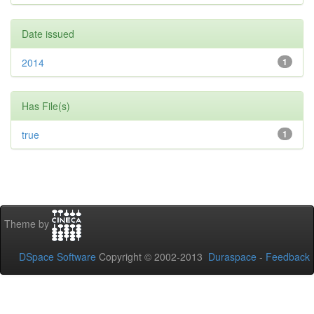
Date issued
2014
1
Has File(s)
true
1
Theme by
DSpace Software
Copyright © 2002-2013
Duraspace
-
Feedback