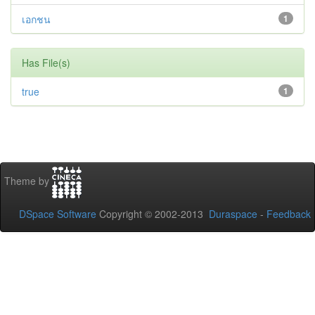
เอกชน
1
Has File(s)
true
1
Theme by
DSpace Software
Copyright © 2002-2013
Duraspace
-
Feedback