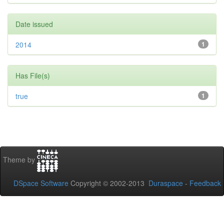
Date issued
2014
1
Has File(s)
true
1
Theme by
DSpace Software
Copyright © 2002-2013
Duraspace
-
Feedback