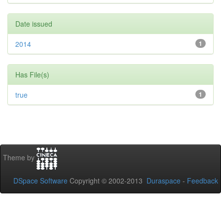
Date issued
2014
1
Has File(s)
true
1
Theme by
DSpace Software
Copyright © 2002-2013
Duraspace
-
Feedback