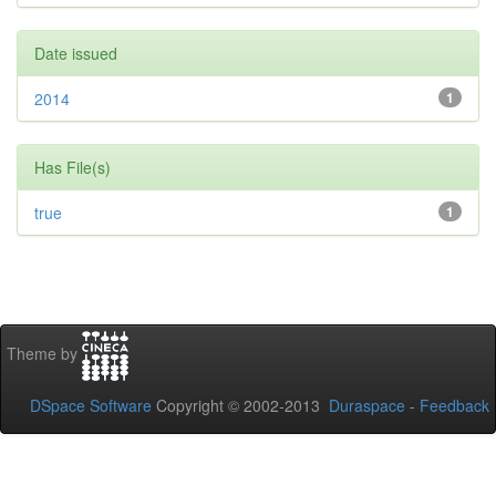
Date issued
2014
1
Has File(s)
true
1
Theme by
DSpace Software
Copyright © 2002-2013
Duraspace
-
Feedback