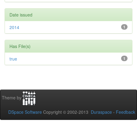
Date issued
2014
1
Has File(s)
true
1
Theme by
DSpace Software
Copyright © 2002-2013
Duraspace
-
Feedback