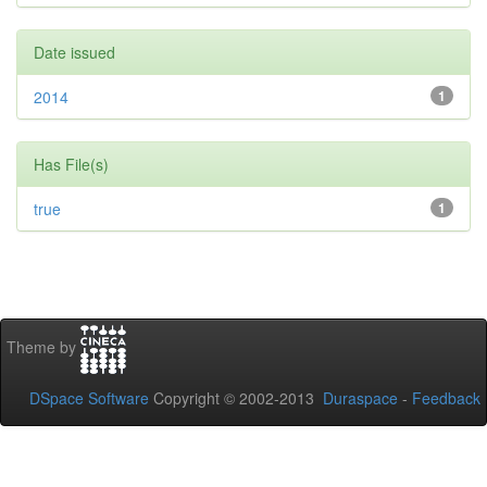
Date issued
2014
1
Has File(s)
true
1
Theme by
DSpace Software
Copyright © 2002-2013
Duraspace
-
Feedback