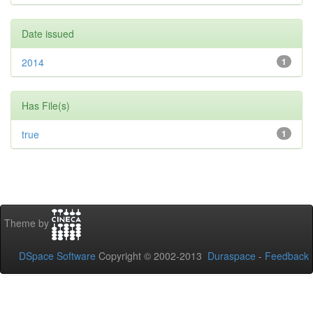
Date issued
2014
1
Has File(s)
true
1
Theme by
DSpace Software
Copyright © 2002-2013
Duraspace
-
Feedback