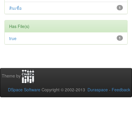
สินเชื่อ
1
Has File(s)
true
1
Theme by
DSpace Software
Copyright © 2002-2013
Duraspace
-
Feedback