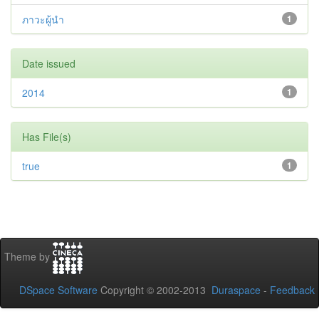
ภาวะผู้นำ
1
Date issued
2014
1
Has File(s)
true
1
Theme by
DSpace Software
Copyright © 2002-2013
Duraspace
-
Feedback