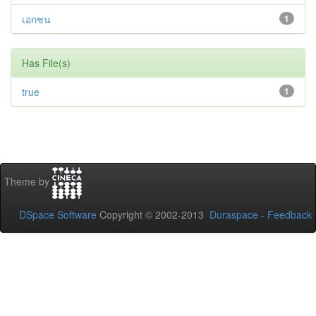
เอกชน
1
Has File(s)
true
1
Theme by
DSpace Software
Copyright © 2002-2013
Duraspace
-
Feedback