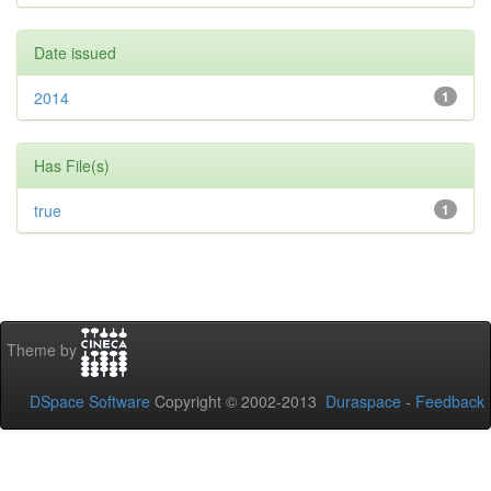
Date issued
2014
1
Has File(s)
true
1
Theme by
DSpace Software
Copyright © 2002-2013
Duraspace
-
Feedback