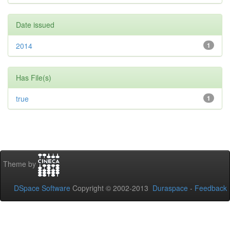
Date issued
2014
1
Has File(s)
true
1
Theme by
DSpace Software
Copyright © 2002-2013
Duraspace
-
Feedback