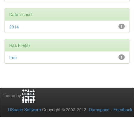
Date issued
2014
1
Has File(s)
true
1
Theme by
DSpace Software
Copyright © 2002-2013
Duraspace
-
Feedback