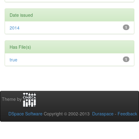
Date issued
2014
1
Has File(s)
true
1
Theme by
DSpace Software
Copyright © 2002-2013
Duraspace
-
Feedback