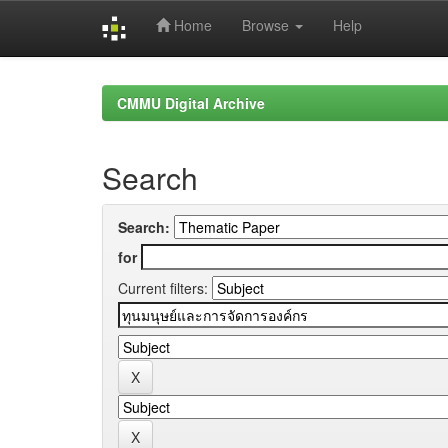
Home
Browse
Help
Skip
navigation
CMMU Digital Archive
Search
Search:
for
Current filters: