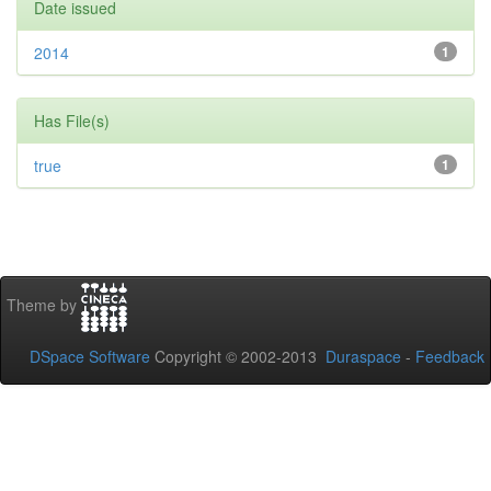
Date issued
2014
1
Has File(s)
true
1
Theme by
DSpace Software
Copyright © 2002-2013
Duraspace
-
Feedback