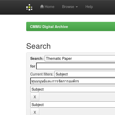
Home
Browse
Help
Skip
navigation
CMMU Digital Archive
Search
Search:
for
Current filters: