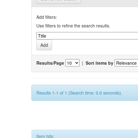
Add filters:
Use filters to refine the search results.
Results/Page
|
Sort items by
Results 1-1 of 1 (Search time: 0.0 seconds).
Item hits: