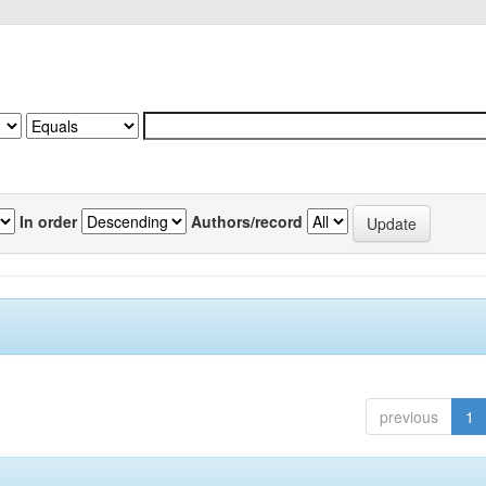
In order
Authors/record
previous
1