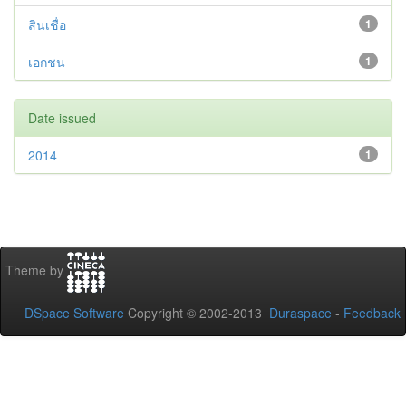
สินเชื่อ
1
เอกชน
1
Date issued
2014
1
Theme by
DSpace Software
Copyright © 2002-2013
Duraspace
-
Feedback