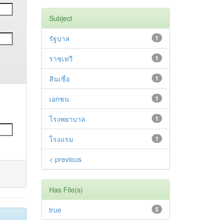
Subject
รัฐบาล
1
ราชเทวี
1
สินเชื่อ
1
เอกชน
1
โรงพยาบาล
1
โรงแรม
1
< previous
Has File(s)
true
5