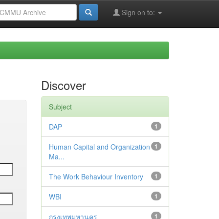
Sign on to:
Discover
Subject
DAP
1
Human Capital and Organization
1
Ma...
The Work Behaviour Inventory
1
WBI
1
กรุงเทพมหานคร
1