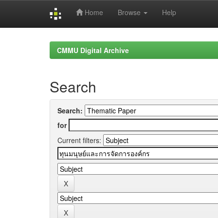
Home
Browse
Help
Skip
navigation
CMMU Digital Archive
Search
Search:
for
Current filters: