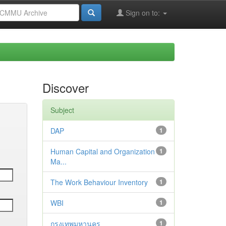
Sign on to:
Discover
Subject
DAP
1
Human Capital and Organization
1
Ma...
The Work Behaviour Inventory
1
WBI
1
กรุงเทพมหานคร
1