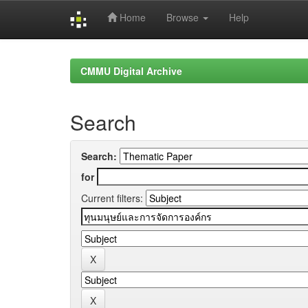
Home
Browse
Help
Skip
navigation
CMMU Digital Archive
Search
Search:
for
Current filters: