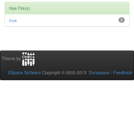
Has File(s)
true
1
Theme by
DSpace Software
Copyright © 2002-2013
Duraspace
-
Feedback