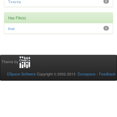
โรงแรม
1
Has File(s)
true
1
Theme by
DSpace Software
Copyright © 2002-2013
Duraspace
-
Feedback