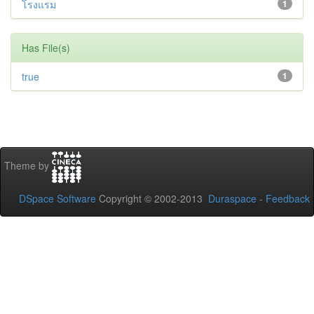
โรงแรม
1
Has File(s)
true
1
Theme by
DSpace Software
Copyright © 2002-2013
Duraspace
-
Feedback