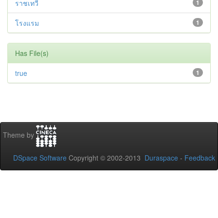
ราชเทวี
1
โรงแรม
1
Has File(s)
true
1
Theme by
DSpace Software
Copyright © 2002-2013
Duraspace
-
Feedback