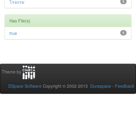
โรงแรม
1
Has File(s)
true
1
Theme by
DSpace Software
Copyright © 2002-2013
Duraspace
-
Feedback