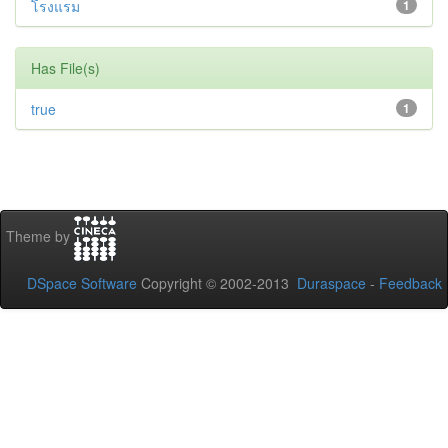
โรงแรม
1
Has File(s)
true
1
Theme by
DSpace Software
Copyright © 2002-2013
Duraspace
-
Feedback