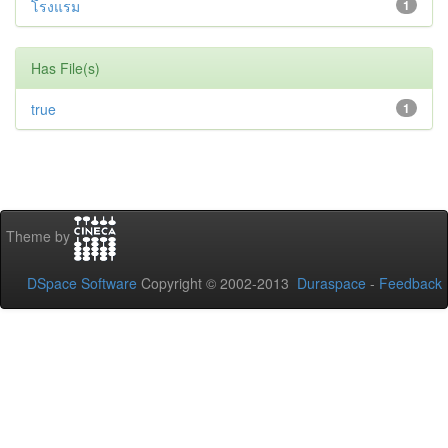
โรงแรม
1
Has File(s)
true
1
Theme by
DSpace Software
Copyright © 2002-2013
Duraspace
-
Feedback