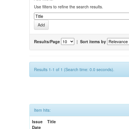
Use filters to refine the search results.
Results/Page
|
Sort items by
Results 1-1 of 1 (Search time: 0.0 seconds).
Item hits:
Issue
Title
Date