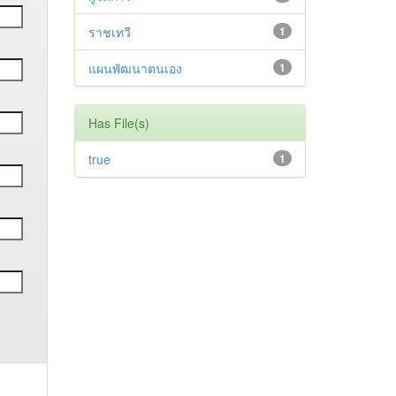
ราชเทวี
1
แผนพัฒนาตนเอง
1
Has File(s)
true
1