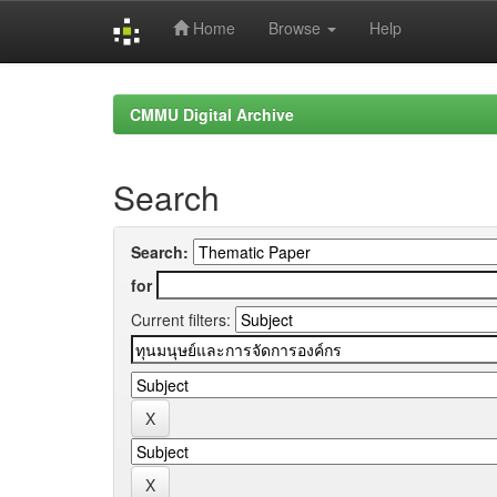
Home
Browse
Help
Skip
navigation
CMMU Digital Archive
Search
Search:
for
Current filters: