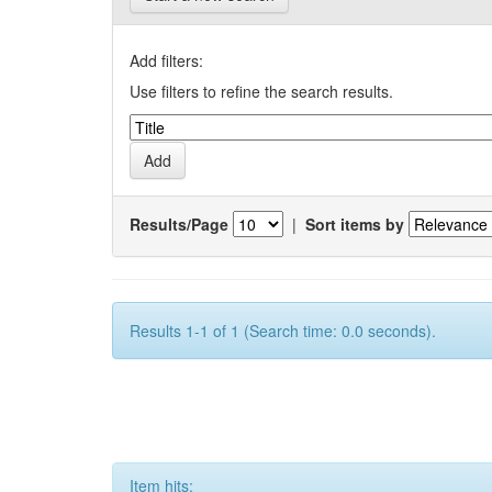
Add filters:
Use filters to refine the search results.
Results/Page
|
Sort items by
Results 1-1 of 1 (Search time: 0.0 seconds).
Item hits: