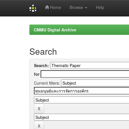
Home
Browse
Help
Skip
navigation
CMMU Digital Archive
Search
Search:
for
Current filters: