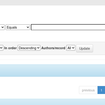
In order
Authors/record
previous
1