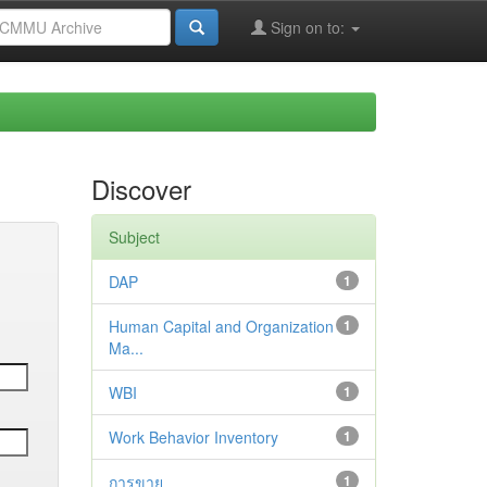
Sign on to:
Discover
Subject
DAP
1
Human Capital and Organization
1
Ma...
WBI
1
Work Behavior Inventory
1
การขาย
1