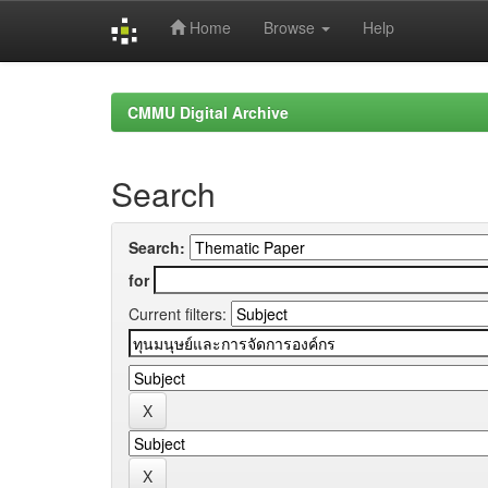
Home
Browse
Help
Skip
navigation
CMMU Digital Archive
Search
Search:
for
Current filters: