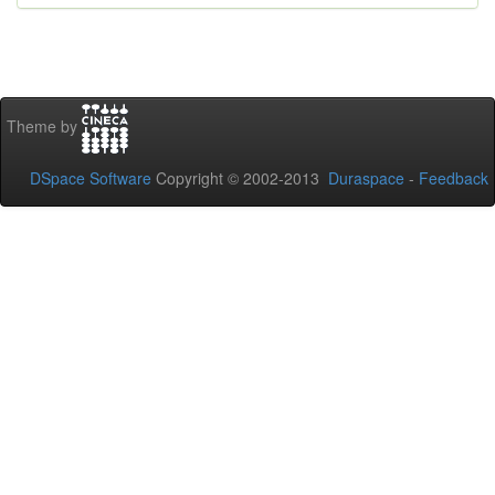
Theme by
DSpace Software
Copyright © 2002-2013
Duraspace
-
Feedback