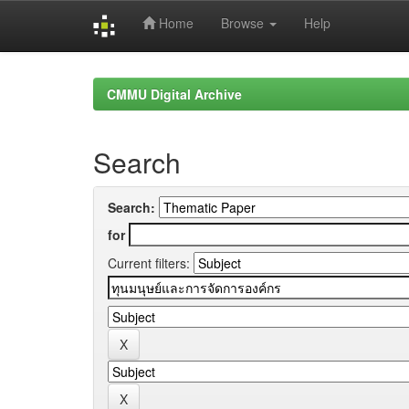
Home
Browse
Help
Skip
navigation
CMMU Digital Archive
Search
Search:
for
Current filters: