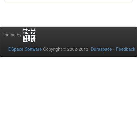
Theme by
DSpace Software
Copyright © 2002-2013
Duraspace
-
Feedback