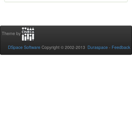
Theme by
DSpace Software
Copyright © 2002-2013
Duraspace
-
Feedback