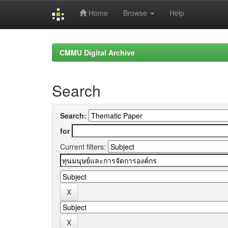
Home
Browse
Help
Skip
navigation
CMMU Digital Archive
Search
Search:
for
Current filters: