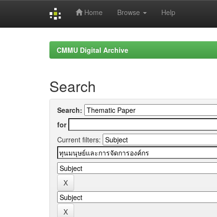
Home
Browse
Help
Skip
navigation
CMMU Digital Archive
Search
Search:
for
Current filters: