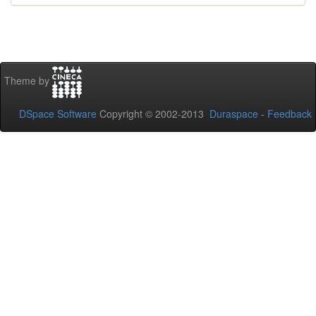
Theme by
DSpace Software
Copyright © 2002-2013
Duraspace
-
Feedback